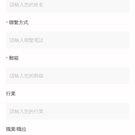
聯繫方式
郵箱
行業
職業/職位