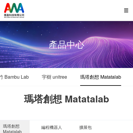
產品中心
 Bambu Lab
宇樹 unitree
瑪塔創想 Matatalab
瑪塔創想 Matatalab
瑪塔創想
編程機器人
擴展包
Matatalab