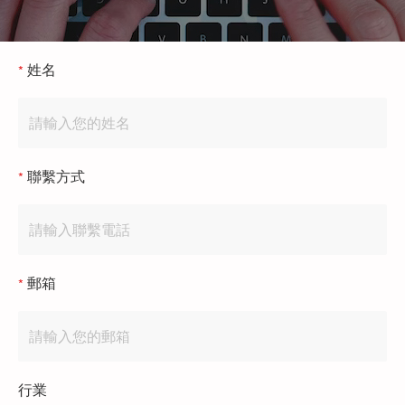
姓名
聯繫方式
郵箱
行業