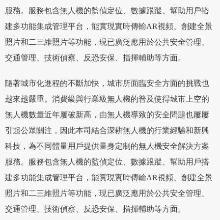
服務。服務包含無人機的監偵定位、數據跟蹤、幫助用戶搭
建多功能集成管理平台，能實現實時傳輸AR視頻、創建全景
照片和二三維照片等功能，現已廣泛應用於公共安全管理、
交通管理、技術偵察、反恐安保、指揮輔助等方面。
隨著城市化進程的不斷加快，城市所面臨安全方面的挑戰也
越來越嚴重。消費級與行業級無人機的普及使得城市上空的
無人機數量近年屢破新高，由無人機導致的安全問題也屢屢
引起公眾關注，因此本司結合深耕無人機的行業經驗和新興
科技，為不同體量用戶提供量身定制的無人機安全解決方案
服務。服務包含無人機的監偵定位、數據跟蹤、幫助用戶搭
建多功能集成管理平台，能實現實時傳輸AR視頻、創建全景
照片和二三維照片等功能，現已廣泛應用於公共安全管理、
交通管理、技術偵察、反恐安保、指揮輔助等方面。