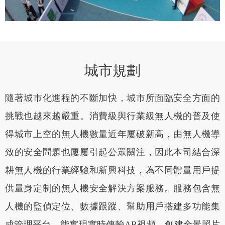
城市規劃
隨著城市化進程的不斷加快，城市所面臨安全方面的
挑戰也越來越嚴重。消費級與行業級無人機的普及使
得城市上空的無人機數量近年屢破新高，由無人機導
致的安全問題也屢屢引起公眾關注，因此本司結合深
耕無人機的行業經驗和新興科技，為不同體量用戶提
供量身定制的無人機安全解決方案服務。服務包含無
人機的監偵定位、數據跟蹤、幫助用戶搭建多功能集
成管理平台，能實現實時傳輸AR視頻、創建全景照片