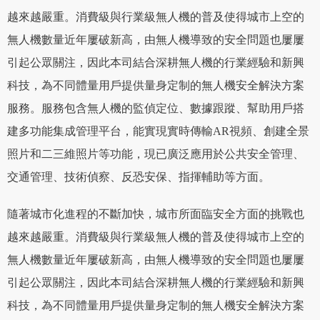
越來越嚴重。消費級與行業級無人機的普及使得城市上空的
無人機數量近年屢破新高，由無人機導致的安全問題也屢屢
引起公眾關注，因此本司結合深耕無人機的行業經驗和新興
科技，為不同體量用戶提供量身定制的無人機安全解決方案
服務。服務包含無人機的監偵定位、數據跟蹤、幫助用戶搭
建多功能集成管理平台，能實現實時傳輸AR視頻、創建全景
照片和二三維照片等功能，現已廣泛應用於公共安全管理、
交通管理、技術偵察、反恐安保、指揮輔助等方面。
隨著城市化進程的不斷加快，城市所面臨安全方面的挑戰也
越來越嚴重。消費級與行業級無人機的普及使得城市上空的
無人機數量近年屢破新高，由無人機導致的安全問題也屢屢
引起公眾關注，因此本司結合深耕無人機的行業經驗和新興
科技，為不同體量用戶提供量身定制的無人機安全解決方案