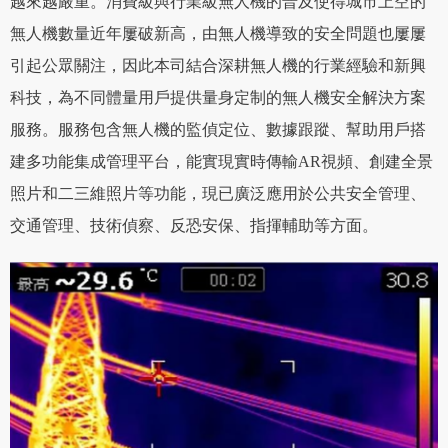
越來越嚴重。消費級與行業級無人機的普及使得城市上空的
無人機數量近年屢破新高，由無人機導致的安全問題也屢屢
引起公眾關注，因此本司結合深耕無人機的行業經驗和新興
科技，為不同體量用戶提供量身定制的無人機安全解決方案
服務。服務包含無人機的監偵定位、數據跟蹤、幫助用戶搭
建多功能集成管理平台，能實現實時傳輸AR視頻、創建全景
照片和二三維照片等功能，現已廣泛應用於公共安全管理、
交通管理、技術偵察、反恐安保、指揮輔助等方面。
電站熱感探測