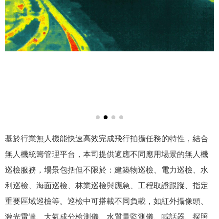
基於行業無人機能快速高效完成飛行拍攝任務的特性，結合
無人機統籌管理平台，本司提供適應不同應用場景的無人機
巡檢服務，場景包括但不限於：建築物巡檢、電力巡檢、水
利巡檢、海面巡檢、林業巡檢與應急、工程取證跟蹤、指定
重要區域巡檢等。巡檢中可搭載不同負載，如紅外攝像頭、
激光雷達、大氣成分檢測儀、水質量監測儀、喊話器、探照
燈等，應對不同場景下客戶的多樣化需求。
基於行業無人機能快速高效完成飛行拍攝任務的特性，結合
無人機統籌管理平台，本司提供適應不同應用場景的無人機