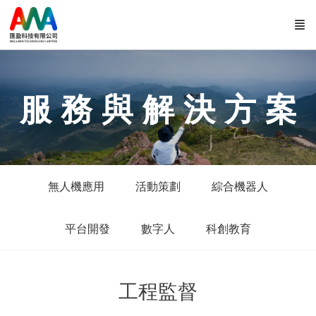
服 務 與 解 決 方 案
無人機應用
活動策劃
綜合機器人
平台開發
數字人
科創教育
工程監督