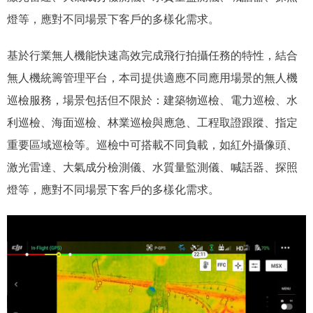
巡檢服務，場景包括但不限於：建築物巡檢、電力巡檢、水
利巡檢、海面巡檢、林業巡檢與應急、工程取證跟蹤、指定
重要區域巡檢等。巡檢中可搭載不同負載，如紅外攝像頭、
激光雷達、大氣成分檢測儀、水質量監測儀、喊話器、探照
燈等，應對不同場景下客戶的多樣化需求。
旅遊塔巡察與設備檢測