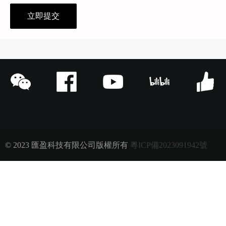
© 2023 匯盈科技有限公司版權所有
粵ICP備2023091942號