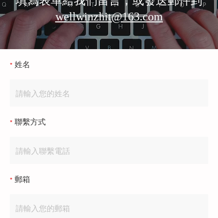
郵箱
行業
職業/職位
留言內容