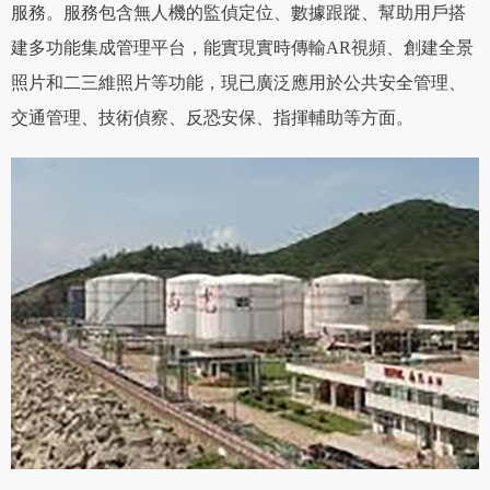
服務。服務包含無人機的監偵定位、數據跟蹤、幫助用戶搭
建多功能集成管理平台，能實現實時傳輸AR視頻、創建全景
照片和二三維照片等功能，現已廣泛應用於公共安全管理、
交通管理、技術偵察、反恐安保、指揮輔助等方面。
九澳油庫管理